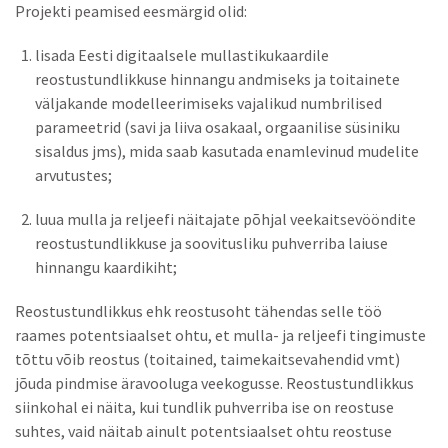
Projekti peamised eesmärgid olid:
lisada Eesti digitaalsele mullastikukaardile
reostustundlikkuse hinnangu andmiseks ja toitainete
väljakande modelleerimiseks vajalikud numbrilised
parameetrid (savi ja liiva osakaal, orgaanilise süsiniku
sisaldus jms), mida saab kasutada enamlevinud mudelite
arvutustes;
luua mulla ja reljeefi näitajate põhjal veekaitsevööndite
reostustundlikkuse ja soovitusliku puhverriba laiuse
hinnangu kaardikiht;
Reostustundlikkus ehk reostusoht tähendas selle töö
raames potentsiaalset ohtu, et mulla- ja reljeefi tingimuste
tõttu võib reostus (toitained, taimekaitsevahendid vmt)
jõuda pindmise äravooluga veekogusse. Reostustundlikkus
siinkohal ei näita, kui tundlik puhverriba ise on reostuse
suhtes, vaid näitab ainult potentsiaalset ohtu reostuse