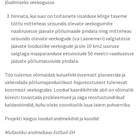
jõudmiseks veekogusse.
hinnata, kui suur on toitainete sisalduse kõrge taseme
tõttu mitteheas seisundis olevate veekogumite
naabrusesse jäävate põllumaade pindala ning mitteheas
seisundis olevate veekogude (v.a Läänemeri) valglatesse
jäävate looduslike veekogude ja üle 10 km2 suuruse
valglaga maaparanduse eesvoolude 50 meetri raadiusesse
jäävate põllumassiivide pindala.
Töö tulemus võimaldab kuluefektiivsemalt planeerida ja
vähendada põllumajanduslikust hajureostusest tulenevat
koormust veekogudes. Loodud kaardikihtide abil on võimalik
kiiresti tuvastada probleemsed ja väga reostustundlikud
kaldavööndid, kuhu oleks soovituslik luua laiem puhverriba.
Projekti käigus loodud andmekihid ja koodid:
Mullastiku andmebaas EstSoil-EH