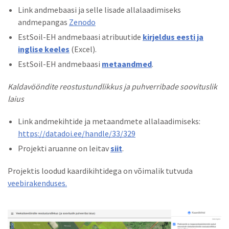
Link andmebaasi ja selle lisade allalaadimiseks
andmepangas
Zenodo
EstSoil-EH andmebaasi atribuutide
kirjeldus eesti ja
inglise keeles
(Excel).
EstSoil-EH andmebaasi
metaandmed
.
Kaldavööndite reostustundlikkus ja puhverribade soovituslik
laius
Link andmekihtide ja metaandmete allalaadimiseks:
https://datadoi.ee/handle/33/329
Projekti aruanne on leitav
siit
.
Projektis loodud kaardikihtidega on võimalik tutvuda
veebirakenduses.