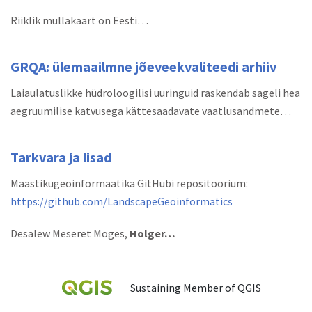
Riiklik mullakaart on Eesti…
GRQA: ülemaailmne jõeveekvaliteedi arhiiv
Laiaulatuslikke hüdroloogilisi uuringuid raskendab sageli hea
aegruumilise katvusega kättesaadavate vaatlusandmete…
Tarkvara ja lisad
Maastikugeoinformaatika GitHubi repositoorium:
https://github.com/LandscapeGeoinformatics
Desalew Meseret Moges,
Holger…
Sustaining Member of QGIS