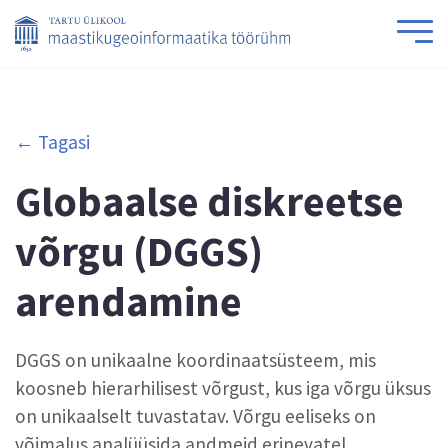
← Tagasi
Globaalse diskreetse
võrgu (DGGS)
arendamine
DGGS on unikaalne koordinaatsüsteem, mis
koosneb hierarhilisest võrgust, kus iga võrgu üksus
on unikaalselt tuvastatav. Võrgu eeliseks on
võimalus analüüsida andmeid erinevatel