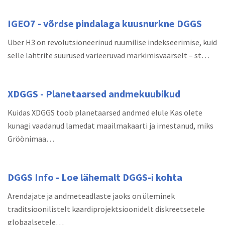
IGEO7 - võrdse pindalaga kuusnurkne DGGS
Uber H3 on revolutsioneerinud ruumilise indekseerimise, kuid
selle lahtrite suurused varieeruvad märkimisväärselt – st…
XDGGS - Planetaarsed andmekuubikud
Kuidas XDGGS toob planetaarsed andmed elule Kas olete
kunagi vaadanud lamedat maailmakaarti ja imestanud, miks
Gröönimaa…
DGGS Info - Loe lähemalt DGGS-i kohta
Arendajate ja andmeteadlaste jaoks on üleminek
traditsioonilistelt kaardiprojektsioonidelt diskreetsetele
globaalsetele…