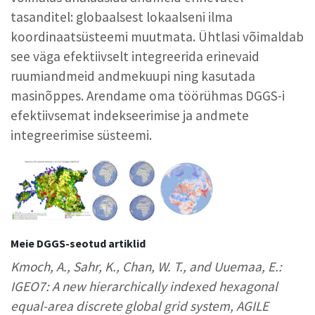
tasanditel: globaalsest lokaalseni ilma
koordinaatsüsteemi muutmata. Ühtlasi võimaldab
see väga efektiivselt integreerida erinevaid
ruumiandmeid andmekuupi ning kasutada
masinõppes. Arendame oma töörühmas DGGS-i
efektiivsemat indekseerimise ja andmete
integreerimise süsteemi.
Meie DGGS-seotud artiklid
Kmoch, A., Sahr, K., Chan, W. T., and Uuemaa, E.:
IGEO7: A new hierarchically indexed hexagonal
equal-area discrete global grid system, AGILE