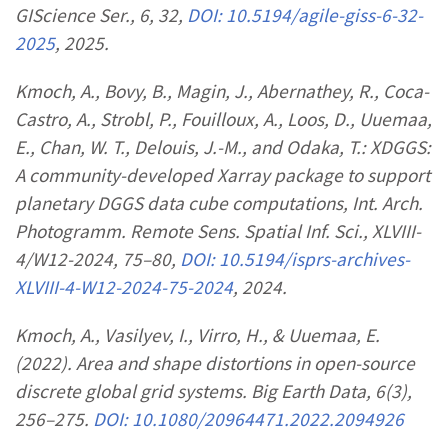
GIScience Ser., 6, 32,
DOI: 10.5194/agile-giss-6-32-
2025
, 2025.
Kmoch, A., Bovy, B., Magin, J., Abernathey, R., Coca-
Castro, A., Strobl, P., Fouilloux, A., Loos, D., Uuemaa,
E., Chan, W. T., Delouis, J.-M., and Odaka, T.: XDGGS:
A community-developed Xarray package to support
planetary DGGS data cube computations, Int. Arch.
Photogramm. Remote Sens. Spatial Inf. Sci., XLVIII-
4/W12-2024, 75–80,
DOI: 10.5194/isprs-archives-
XLVIII-4-W12-2024-75-2024
, 2024.
Kmoch, A., Vasilyev, I., Virro, H., & Uuemaa, E.
(2022). Area and shape distortions in open-source
discrete global grid systems. Big Earth Data, 6(3),
256–275.
DOI: 10.1080/20964471.2022.2094926