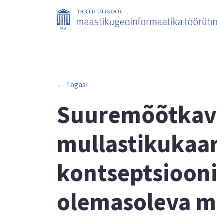
← Tagasi
Suuremõõtkaval
mullastikukaa
kontseptsiooni
olemasoleva m