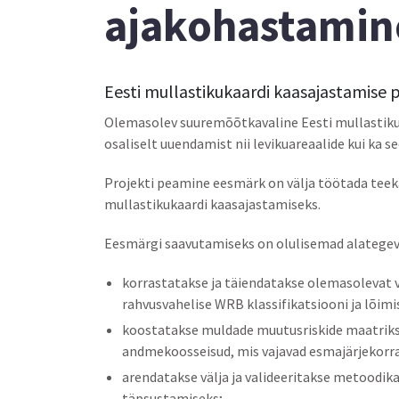
ajakohastamin
Eesti mullastikukaardi kaasajastamise 
Olemasolev suuremõõtkavaline Eesti mullastikuk
osaliselt uuendamist nii levikuareaalide kui ka 
Projekti peamine eesmärk on välja töötada teek
mullastikukaardi kaasajastamiseks.
Eesmärgi saavutamiseks on olulisemad alategev
korrastatakse ja täiendatakse olemasolevat 
rahvusvahelise WRB klassifikatsiooni ja lõimi
koostatakse muldade muutusriskide maatriks j
andmekoosseisud, mis vajavad esmajärjekorr
arendatakse välja ja valideeritakse metoodik
täpsustamiseks;