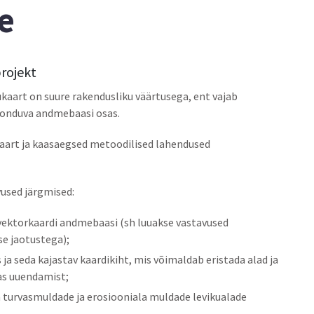
e
projekt
aart on suure rakendusliku väärtusega, ent vajab
seonduva andmebaasi osas.
aart ja kaasaegsed metoodilised lahendused
used järgmised:
vektorkaardi andmebaasi (sh luuakse vastavused
se jaotustega);
a seda kajastav kaardikiht, mis võimaldab eristada alad ja
as uuendamist;
a turvasmuldade ja erosiooniala muldade levikualade