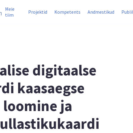
Meie
Projektid
Kompetents
Andmestikud
Publi
tiim
ise digitaalse
rdi kaasaegse
 loomine ja
ullastikukaardi