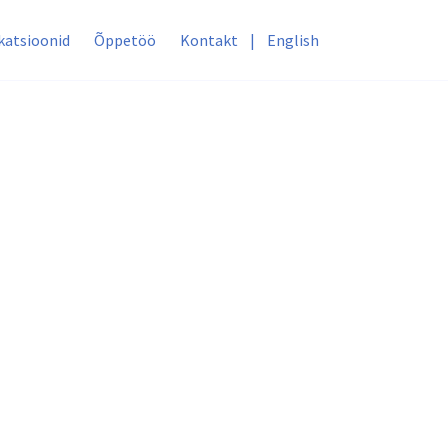
katsioonid
Õppetöö
Kontakt
|
English